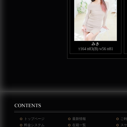
みき
164
83(B)
56
81
T
B
W
H
トップページ
最新情報
ご
料金システム
在籍一覧
ス