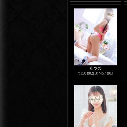
あやの
158
82(B)
57
83
T
B
W
H