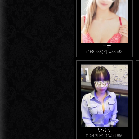
ニーナ
168
88(F)
58
90
T
B
W
H
いおり
154
89(F)
58
90
T
B
W
H