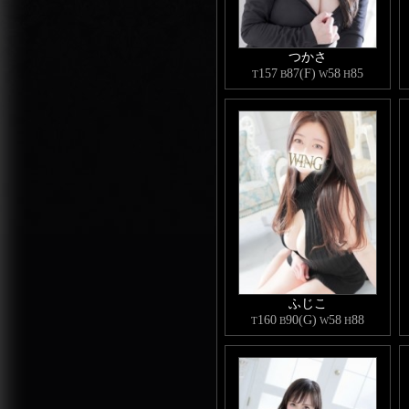
つかさ
157
87(F)
58
85
T
B
W
H
ふじこ
160
90(G)
58
88
T
B
W
H