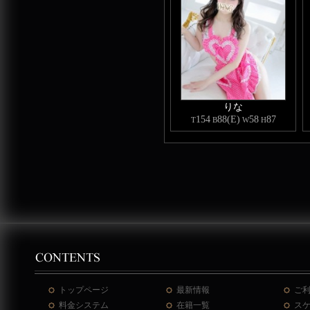
りな
154
88(E)
58
87
T
B
W
H
トップページ
最新情報
ご
料金システム
在籍一覧
ス