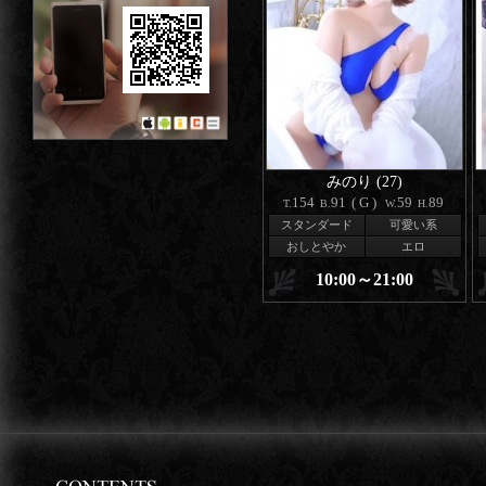
みのり (27)
154
91
(G)
59
89
T.
B.
W.
H.
スタンダード
可愛い系
おしとやか
エロ
10:00～21:00