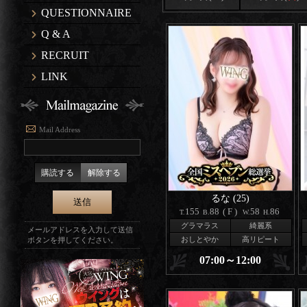
QUESTIONNAIRE
Q & A
RECRUIT
LINK
Mail Address
購読する
解除する
るな (25)
155
88
(F)
58
86
T.
B.
W.
H.
グラマラス
綺麗系
メールアドレスを入力して送信
おしとやか
高リピート
ボタンを押してください。
07:00～12:00