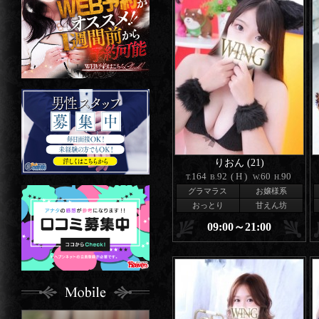
りおん (21)
164
92
(H)
60
90
T.
B.
W.
H.
グラマラス
お嬢様系
おっとり
甘えん坊
09:00～21:00