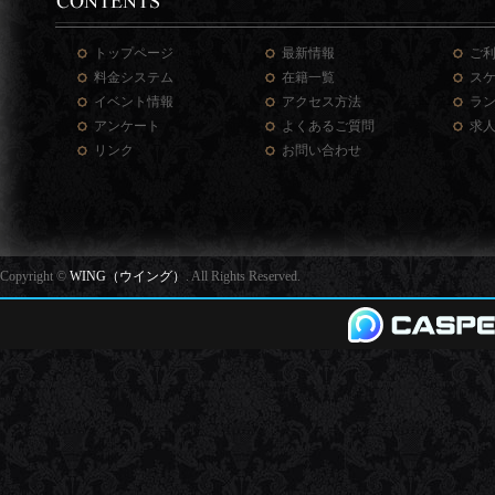
トップページ
最新情報
ご
料金システム
在籍一覧
ス
イベント情報
アクセス方法
ラ
アンケート
よくあるご質問
求
リンク
お問い合わせ
Copyright ©
WING（ウイング）
. All Rights Reserved.