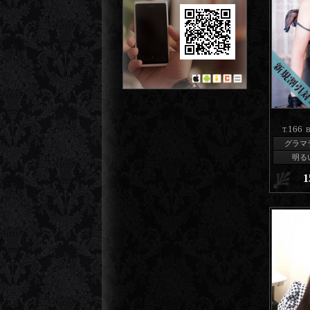
166
T.
B
グラマ
明る
1