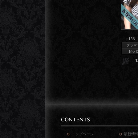
158
T.
B
グラマ
おっ
1
トップページ
最新情