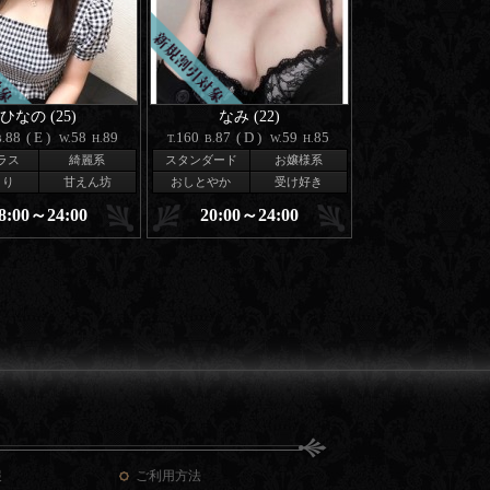
ひなの (25)
なみ (22)
88
(E)
58
89
160
87
(D)
59
85
.
W.
H.
T.
B.
W.
H.
ラス
綺麗系
スタンダード
お嬢様系
とり
甘えん坊
おしとやか
受け好き
8:00～24:00
20:00～24:00
報
ご利用方法