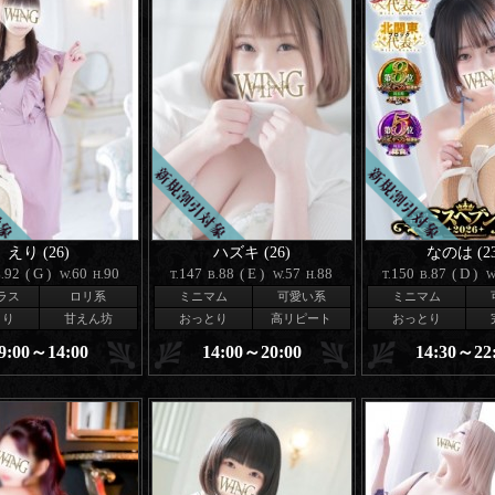
えり (26)
ハズキ (26)
なのは (23
92
(G)
60
90
147
88
(E)
57
88
150
87
(D)
.
W.
H.
T.
B.
W.
H.
T.
B.
W
ラス
ロリ系
ミニマム
可愛い系
ミニマム
とり
甘えん坊
おっとり
高リピート
おっとり
9:00～14:00
14:00～20:00
14:30～22