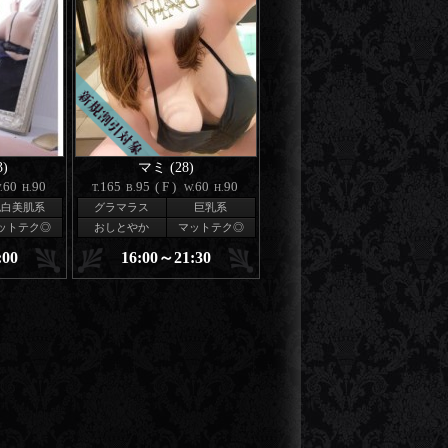
)
マミ (28)
60
90
165
95
(F)
60
90
.
H.
T.
B.
W.
H.
色白美肌系
グラマラス
巨乳系
ットテク◎
おしとやか
マットテク◎
:00
16:00～21:30