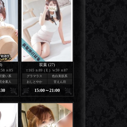
)
双葉 (27)
58
85
165
89
(E)
59
87
.
H.
T.
B.
W.
H.
可愛い系
グラマラス
色白美肌系
完全素人
おしとやか
甘えん坊
:30
15:00～21:00