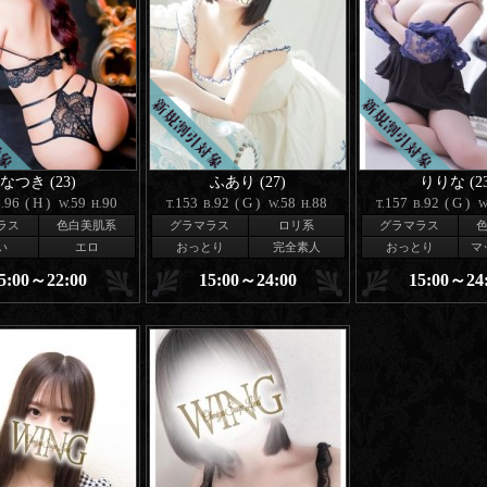
なつき (23)
ふあり (27)
りりな (23
96
(H)
59
90
153
92
(G)
58
88
157
92
(G)
.
W.
H.
T.
B.
W.
H.
T.
B.
W
ラス
色白美肌系
グラマラス
ロリ系
グラマラス
い
エロ
おっとり
完全素人
おっとり
マ
5:00～22:00
15:00～24:00
15:00～24