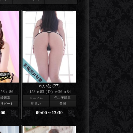
)
れいな (27)
58
86
153
85
(D)
56
84
.
H.
T.
B.
W.
H.
綺麗系
ミニマム
色白美肌系
高リピート
明るい
美脚
:00
09:00～13:30