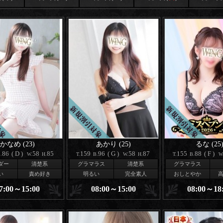
かなめ (23)
あかり (25)
るな (25
86
(D)
58
85
159
96
(G)
58
87
155
88
(F)
.
W.
H.
T.
B.
W.
H.
T.
B.
W
ダー
清楚系
グラマラス
清楚系
グラマラス
い
責め好き
明るい
完全素人
おしとやか
7:00～15:00
08:00～15:00
08:00～18