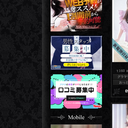
160
T.
B
グラマ
おっ
0