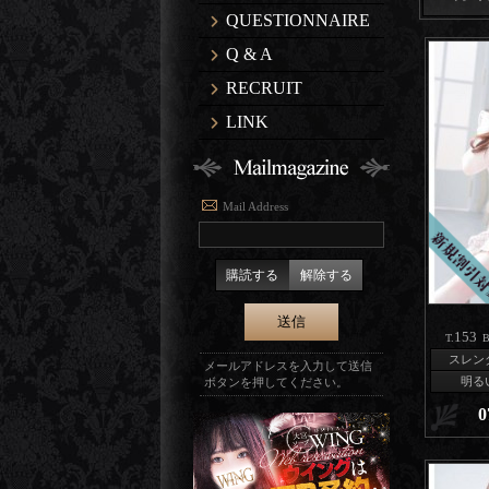
QUESTIONNAIRE
Q & A
RECRUIT
LINK
Mail Address
購読する
解除する
153
T.
B
スレン
メールアドレスを入力して送信
明る
ボタンを押してください。
0