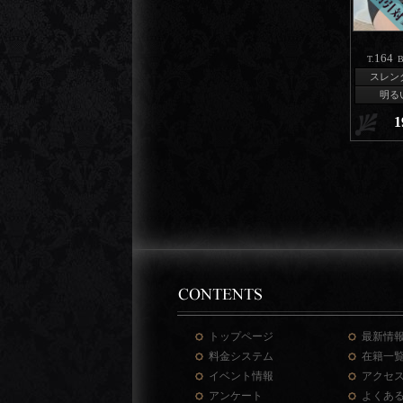
164
T.
B
スレン
明る
1
トップページ
最新情
料金システム
在籍一
イベント情報
アクセ
アンケート
よくあ