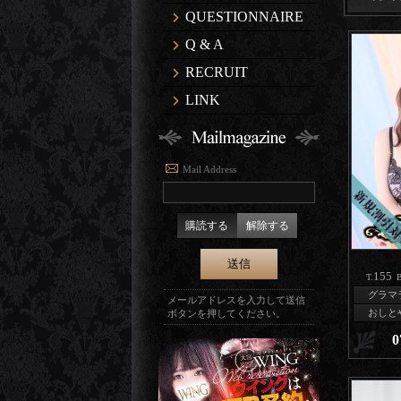
QUESTIONNAIRE
Q & A
RECRUIT
LINK
Mail Address
購読する
解除する
155
T.
B
グラマ
メールアドレスを入力して送信
おしと
ボタンを押してください。
0