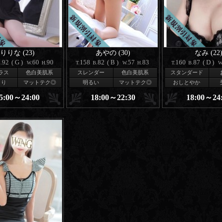
りりな (23)
あやの (30)
なみ (22
92
(G)
60
90
158
82
(B)
57
83
160
87
(D)
.
W.
H.
T.
B.
W.
H.
T.
B.
W
ラス
色白美肌系
スレンダー
色白美肌系
スタンダード
とり
マットテク◎
明るい
マットテク◎
おしとやか
5:00～24:00
18:00～22:30
18:00～24