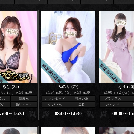
るな (25)
みのり (27)
えり (26
88
(F)
58
86
154
91
(G)
59
89
160
92
(G)
.
W.
H.
T.
B.
W.
H.
T.
B.
W
ラス
綺麗系
スタンダード
可愛い系
グラマラス
やか
高リピート
おしとやか
エロ
おっとり
7:00～15:30
08:00～14:30
08:00～15