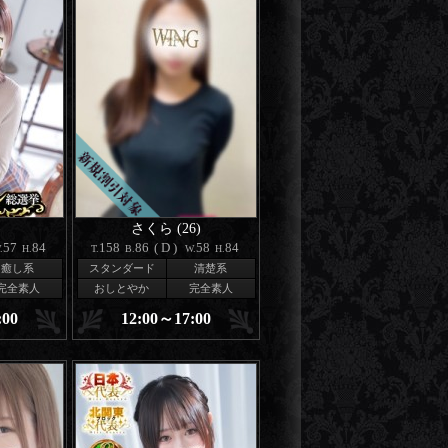
)
さくら (26)
57
84
158
86
(D)
58
84
.
H.
T.
B.
W.
H.
癒し系
スタンダード
清楚系
完全素人
おしとやか
完全素人
:00
12:00～17:00