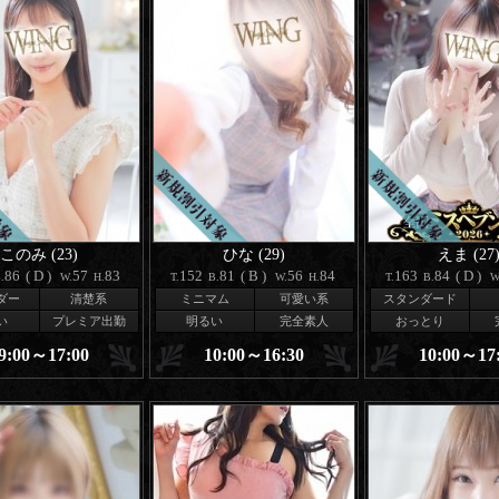
このみ (23)
ひな (29)
えま (27
86
(D)
57
83
152
81
(B)
56
84
163
84
(D)
.
W.
H.
T.
B.
W.
H.
T.
B.
W
ダー
清楚系
ミニマム
可愛い系
スタンダード
い
プレミア出勤
明るい
完全素人
おっとり
9:00～17:00
10:00～16:30
10:00～17