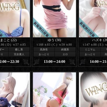
まこと (22)
ゆう (30)
ハズキ (26
86
(D)
57
85
168
83
(C)
59
80
147
88
(E)
.
W.
H.
T.
B.
W.
H.
T.
B.
W
ダー
癒し系
高身長
綺麗系
ミニマム
とり
完全素人
おっとり
エロ
おっとり
2:00～22:30
13:00～24:00
14:00～21