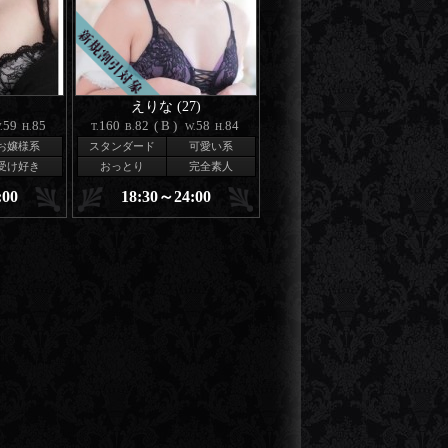
)
えりな (27)
59
85
160
82
(B)
58
84
.
H.
T.
B.
W.
H.
お嬢様系
スタンダード
可愛い系
受け好き
おっとり
完全素人
:00
18:30～24:00