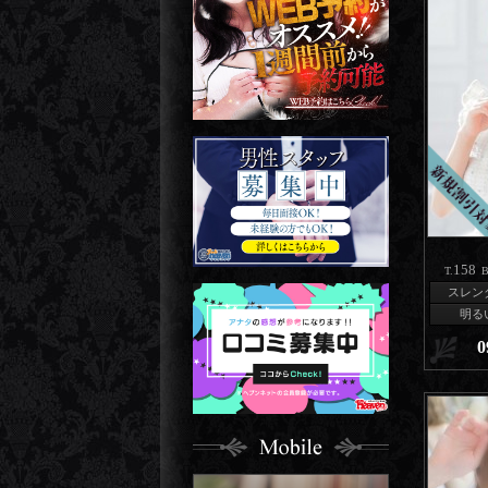
158
T.
B
スレン
明る
0