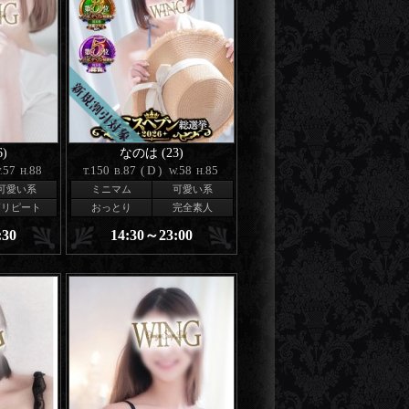
)
なのは (23)
57
88
150
87
(D)
58
85
.
H.
T.
B.
W.
H.
可愛い系
ミニマム
可愛い系
高リピート
おっとり
完全素人
:30
14:30～23:00