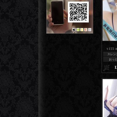
155
T.
B
スレン
おっ
1