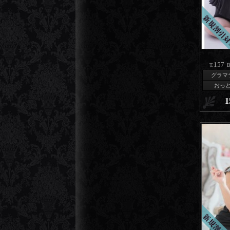
157
T.
B
グラマ
おっ
1