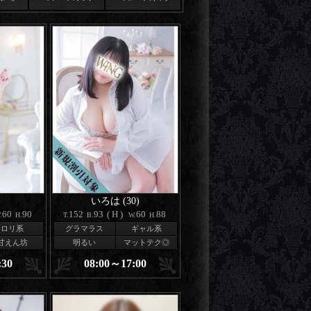
)
いろは (30)
60
90
152
93
(H)
60
88
.
H.
T.
B.
W.
H.
ロリ系
グラマラス
ギャル系
甘えん坊
明るい
マットテク◎
:30
08:00～17:00