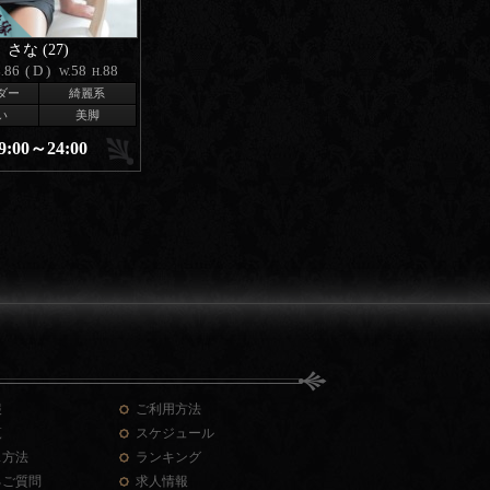
さな (27)
86
(D)
58
88
.
W.
H.
ダー
綺麗系
い
美脚
9:00～24:00
報
ご利用方法
覧
スケジュール
ス方法
ランキング
るご質問
求人情報