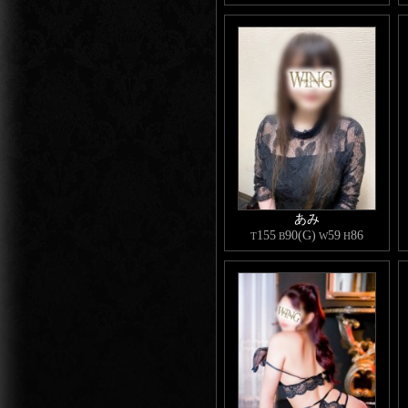
Twitterもの中のリンクから飛べま
覗いてみてね♡
あみ
155
90(G)
59
86
T
B
W
H