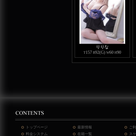
りりな
157
92(G)
60
90
T
B
W
H
トップページ
最新情報
ご
料金システム
在籍一覧
ス