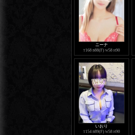
アソコが元気になるマッサージ、
Mット後のトロトロ泡でのマッサ
頭のお疲れスッキリなヘッドスパ
等も大好評です(*´꒳`*)
ニーナ
168
88(F)
58
90
T
B
W
H
⏰90分基本のMット＆お部屋両方
⏰大体Mット＆洗体で1時間位は
お部屋でゆっくりシたい！
回数ふやしたい！
Mット以外も色々体験したい！
な場合は120分以上推奨です♪
オタクなムチムチおねぇさんの胸
いっぱい甘えにきてね
リットリンク
いおり
https://lit.link/mami_wing
154
89(F)
58
90
T
B
W
H