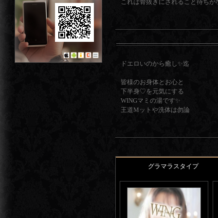
これは骨抜きにされること待ちが
ムチムチすべすべのやわらかな身
全てを受け止めてくれるような包
と貴方の身も心も浄化してくれる
ドエロいのから癒し✨迄
さらにお客様思いで勉強熱心なの
常にお客様と一緒に楽しもう！と
皆様のお身体とお心と
で、きっと初めてお会いする方と
下半身♡を元気にする
WINGマミの湯です✨
ぜひ彼女の胸に身を任せ、めくる
王道Mットや洗体は勿論
マッサージMット
＆
（睾●）マッサージMット
＆
グラマラスタイプ
痴女風M性感Mット
など…
バリエーションは多数
オイルマッサージからの…なプレ