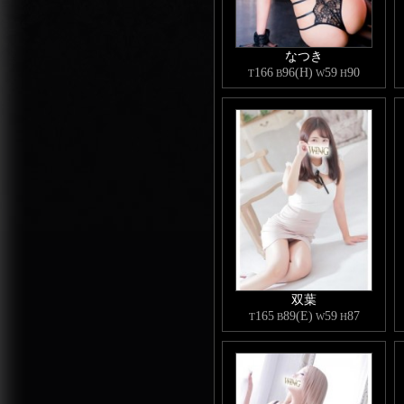
なつき
166
96(H)
59
90
T
B
W
H
双葉
165
89(E)
59
87
T
B
W
H