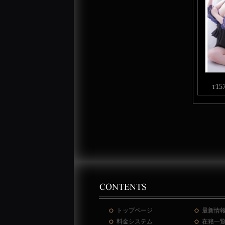
15
T
トップページ
最新情
料金システム
在籍一