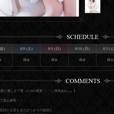
(金)
8/8 (土)
8/9 (日)
8/10 (月)
8/11 (
み
休み
休み
休み
休み
の愛と優しさで育ったHの果実･・・ご賞味あれ｡｡｡ 】
で真心接客・・・
名詞とも言えるとびっきりの笑顔と