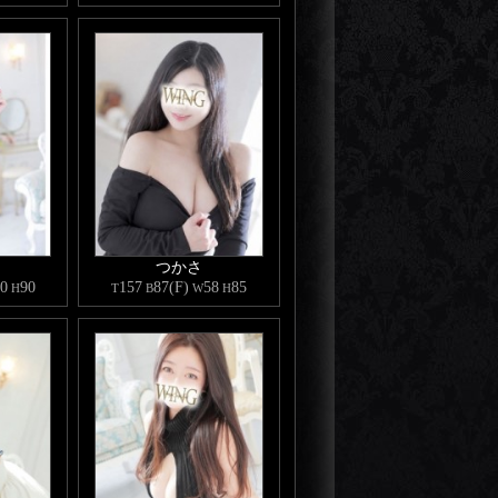
つかさ
0
90
157
87(F)
58
85
H
T
B
W
H