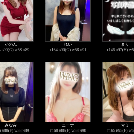
わせお待ちしております
かのん
れい
まり
4
90(G)
58
89
164
90(G)
58
91
146
97(H)
5
B
W
H
T
B
W
H
T
B
W
みなみ
ニーナ
マミ
6
88(F)
58
89
168
88(F)
58
90
165
95(F)
6
B
W
H
T
B
W
H
T
B
W