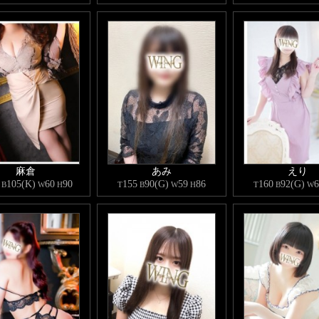
麻倉
あみ
えり
105(K)
60
90
155
90(G)
59
86
160
92(G)
6
B
W
H
T
B
W
H
T
B
W