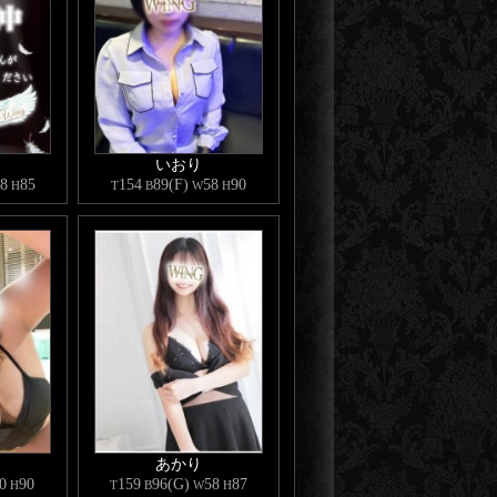
いおり
8
85
154
89(F)
58
90
H
T
B
W
H
あかり
0
90
159
96(G)
58
87
H
T
B
W
H