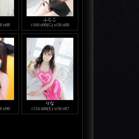
ふじこ
8
88
160
90(G)
58
88
H
T
B
W
H
りな
0
90
154
88(E)
58
87
H
T
B
W
H