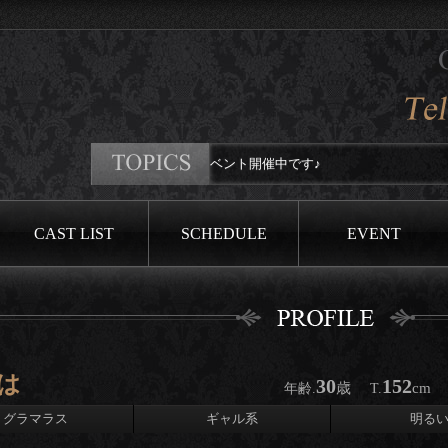
口コミイベント開催中です♪
CAST LIST
SCHEDULE
EVENT
は
30
152
歳
cm
年齢.
T.
グラマラス
ギャル系
明る