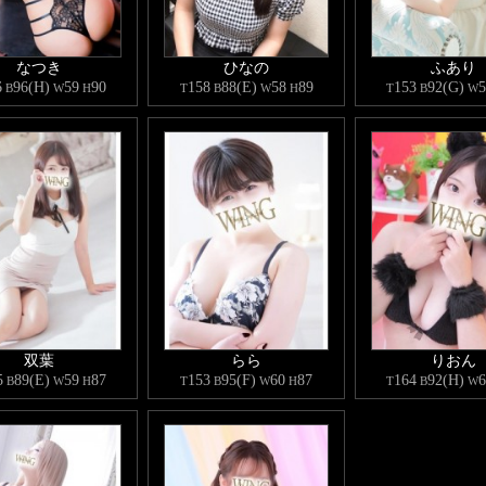
なつき
ひなの
ふあり
6
96(H)
59
90
158
88(E)
58
89
153
92(G)
5
B
W
H
T
B
W
H
T
B
W
双葉
らら
りおん
5
89(E)
59
87
153
95(F)
60
87
164
92(H)
6
B
W
H
T
B
W
H
T
B
W