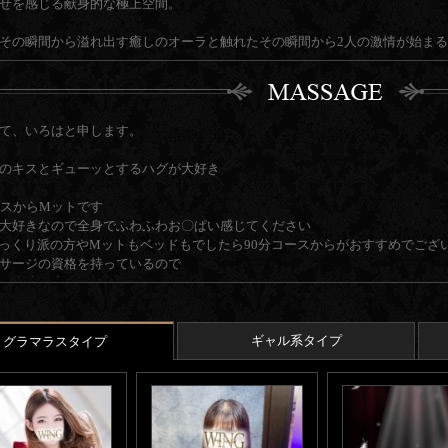
せを感じる献身的な極上空間。
その瞬間から溢れ出す癒しのオーラと触れたその瞬間から2人の激情が始まる驚
意とするＭットはただ一般的なソレでは無く…
事の為に神が与えたと言っても過言ではない美爆乳を携え、駆使した彼女に
て、いろはと申します。
のキスとギューッとするハグが大好き
を迎えた後は彼女の真骨頂とも言える気遣いと笑顔と気持ちで貴方を時間一
ースからMットです
信を持ってオススメ出来るいろはちゃん…
大好きなので全身でふわふわお〇ぱい感じてください
っくり派の方やMットもベッドもでしたら90分コースからがおすすめでござ
を利用した事の無い方もまだ彼女に逢った事の無い方も…
サージの資格を持っているので
も身体も癒してあげられたらいいな♪
い・ろ・は
Mと自称しているのですが
下さい！
れると濡れ濡れで乱れちゃうこともあるので
ギャル系タイプ
グラマラスタイプ
はたっぷり可愛がっていただきたいです
切にして2人で過ごす時間が
さんの温かいひと時になれたら嬉しいです