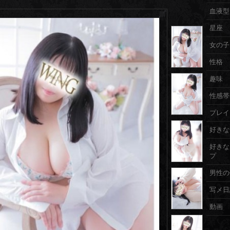
血液型
星座
女の子
性格
趣味
性感帯
プレイ
好きな
好きな
プ
男性の
写メ日
動画