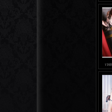
160
T