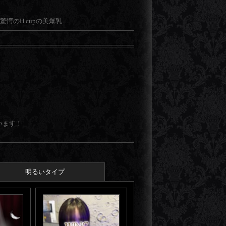
愕のH cupの美爆乳…
しか出来ない【心】のこもった唯一無二の
杯もてなします…
います！
明るいタイプ