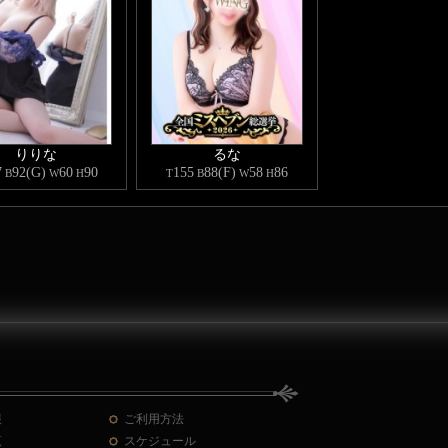
りりな
るな
7
92(G)
60
90
155
88(F)
58
86
B
W
H
T
B
W
H
報
ご利用方法
覧
スケジュール