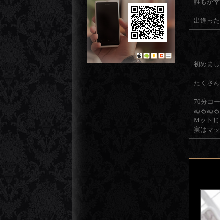
誰もが幸
出逢った
彼女が得
このお仕
初めまし
妙技！
たくさん
至福の時
70分コ
当店で自
ぬるぬる
Mットじ
まだ当店
実はマッ
疲れた心
ソープの
ご奉仕型
体感して
いぢめら
そんな時
ご縁を大
笑顔たく