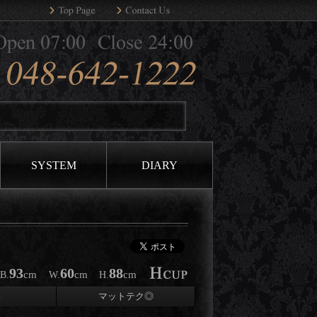
SYSTEM
DIARY
93
60
88
cm
cm
cm
B.
W.
H.
い
マットテク◎