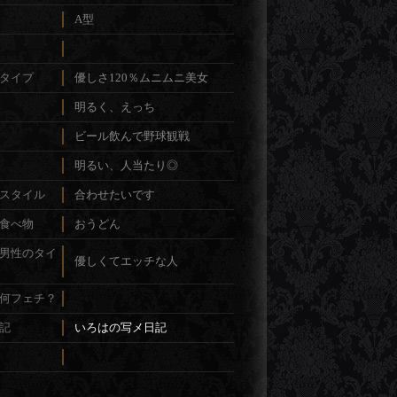
A型
タイプ
優しさ120％ムニムニ美女
明るく、えっち
ビール飲んで野球観戦
明るい、人当たり◎
スタイル
合わせたいです
食べ物
おうどん
男性のタイ
優しくてエッチな人
何フェチ？
記
いろはの写メ日記