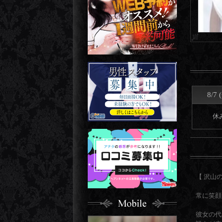
8/7 
休
【 沢山
常に笑顔
彼女の代