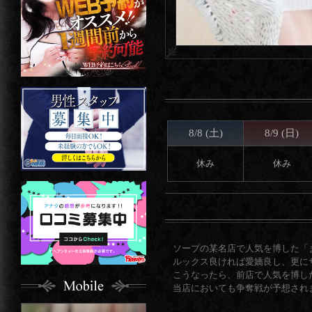
8/8 (土)
8/9 (日)
休み
休み
ソープの某名店で人気を博した「
ルックス良ければ愛嬌良し、更に
こうなったら、前店で人気を博し
当店においても争奪戦が予想され