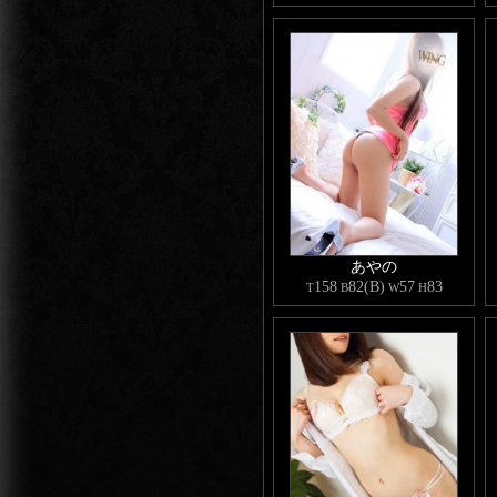
あやの
158
82(B)
57
83
T
B
W
H