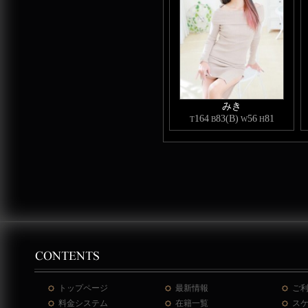
みき
164
83(B)
56
81
T
B
W
H
トップページ
最新情報
ご
料金システム
在籍一覧
ス