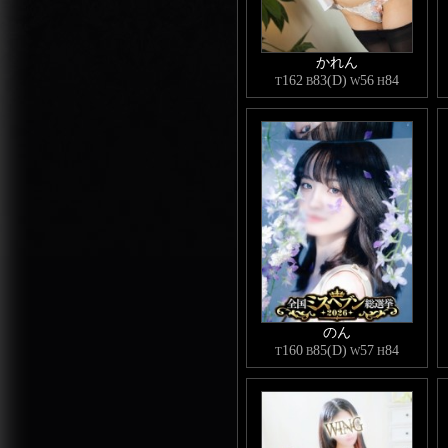
かれん
162
83(D)
56
84
T
B
W
H
のん
160
85(D)
57
84
T
B
W
H