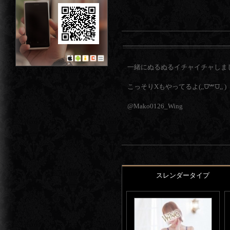
一緒にぬるぬるイチャイチャしま
こっそりXもやってるよ(,,⩌ࠔ⩌,, )
@Mako0126_Wing
スレンダータイプ