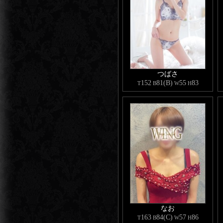
つばさ
152
81(B)
55
83
T
B
W
H
なお
163
84(C)
57
86
T
B
W
H