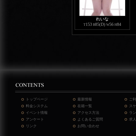
れいな
153
85(D)
56
84
T
B
W
H
トップページ
最新情報
ご
料金システム
在籍一覧
ス
イベント情報
アクセス方法
ラ
アンケート
よくあるご質問
求
リンク
お問い合わせ