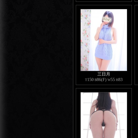
三日月
150
86(F)
55
83
T
B
W
H