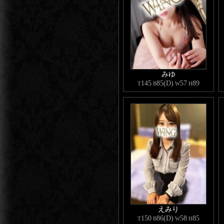
みゆ
145
85(D)
57
89
T
B
W
H
えみり
150
86(D)
58
85
T
B
W
H